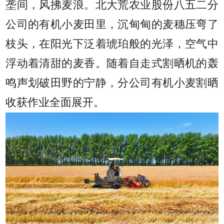
垄间，风拂麦浪。北大荒农业股份八五二分
公司的有机小麦田里，沉甸甸的麦穗压弯了
枝头，在阳光下泛着琥珀般的光泽，空气中
浮动着清甜的麦香。随着自走式割晒机的轰
鸣声划破田野的宁静，分公司有机小麦割晒
收获作业全面展开。