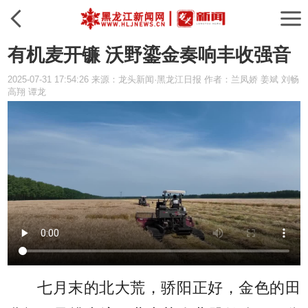
有机麦开镰 沃野鎏金奏响丰收强音
2025-07-31 17:54:26 来源：龙头新闻·黑龙江日报 作者：兰凤娇 姜斌 刘畅
高翔 谭龙
七月末的北大荒，骄阳正好，金色的田