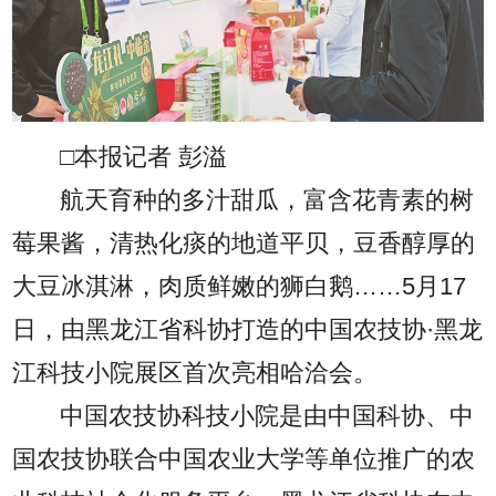
□本报记者 彭溢
航天育种的多汁甜瓜，富含花青素的树
莓果酱，清热化痰的地道平贝，豆香醇厚的
大豆冰淇淋，肉质鲜嫩的狮白鹅……5月17
日，由黑龙江省科协打造的中国农技协·黑龙
江科技小院展区首次亮相哈洽会。
中国农技协科技小院是由中国科协、中
国农技协联合中国农业大学等单位推广的农